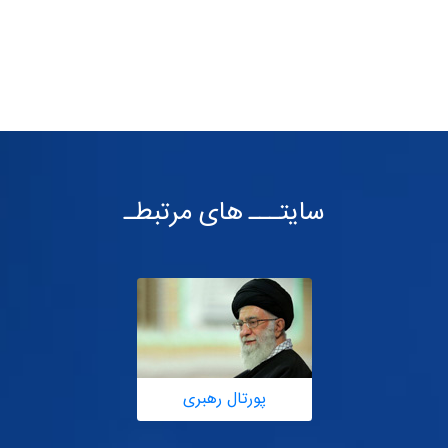
سایتـــ های مرتبطـ
پورتال رهبری