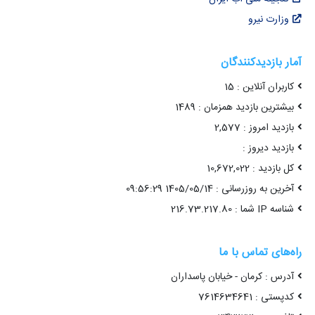
وزارت نیرو
آمار بازدیدکنندگان
کاربران آنلاین : 15
بیشترین بازدید همزمان : 1489
بازدید امروز : 2,577
بازدید دیروز :
کل بازدید : 10,672,022
آخرین به روزرسانی : 1405/05/14 09:56:29
شناسه IP شما : 216.73.217.80
راه‌های تماس با ما
آدرس : کرمان - خیابان پاسداران
کدپستی : 7614634641