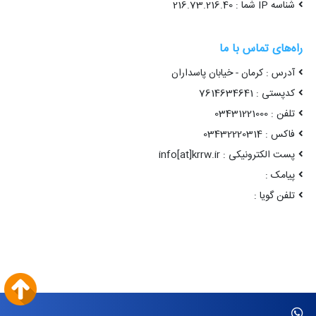
شناسه IP شما : 216.73.216.40
راه‌های تماس با ما
آدرس : کرمان - خیابان پاسداران
کدپستی : 7614634641
تلفن : 03431221000
فاکس : 03432220314
پست الکترونیکی : info[at]krrw.ir
پیامک :
تلفن گویا :