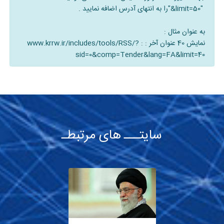
"&limit=50"
را به انتهای آدرس اضافه نمایید .
به عنوان مثال :
نمایش 40 عنوان آخر : :
www.krrw.ir/includes/tools/RSS/?
sid=0&comp=Tender&lang=FA&limit=40
سایتـــ های مرتبطـ