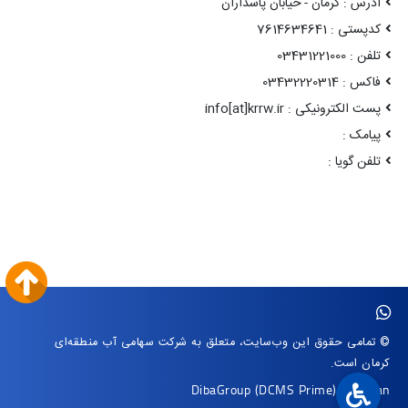
آدرس : کرمان - خیابان پاسداران
کدپستی : 7614634641
تلفن : 03431221000
فاکس : 03432220314
پست الکترونیکی : info[at]krrw.ir
پیامک :
تلفن گویا :
© تمامی حقوق این وب‌سایت، متعلق به شرکت سهامی آب منطقه‌ای
کرمان است.
DibaGroup
(DCMS Prime)
|
Arvan