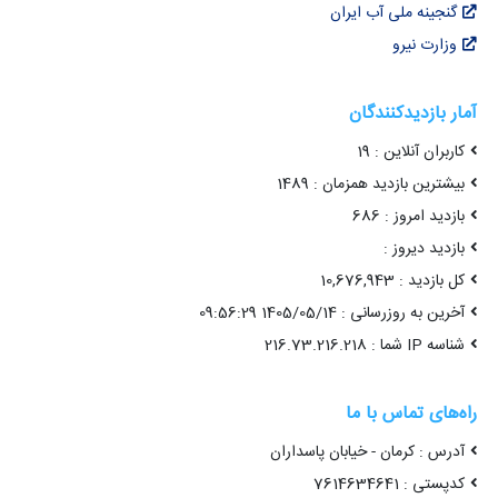
گنجینه ملی آب ایران
وزارت نیرو
آمار بازدیدکنندگان
کاربران آنلاین : 19
بیشترین بازدید همزمان : 1489
بازدید امروز : 686
بازدید دیروز :
کل بازدید : 10,676,943
آخرین به روزرسانی : 1405/05/14 09:56:29
شناسه IP شما : 216.73.216.218
راه‌های تماس با ما
آدرس : کرمان - خیابان پاسداران
کدپستی : 7614634641