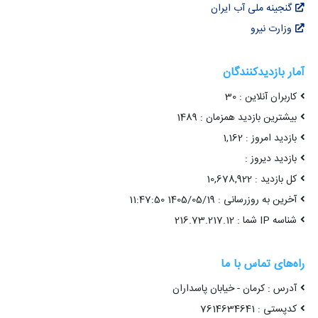
گنجینه ملی آب ایران
وزارت نیرو
آمار بازدیدکنندگان
کاربران آنلاین : 30
بیشترین بازدید همزمان : 1489
بازدید امروز : 1,162
بازدید دیروز :
کل بازدید : 10,678,922
آخرین به روزرسانی : 1405/05/19 11:47:50
شناسه IP شما : 216.73.217.12
راه‌های تماس با ما
آدرس : کرمان - خیابان پاسداران
کدپستی : 7614634641