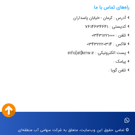
راه‌های تماس با ما
آدرس : کرمان - خیابان پاسداران
کدپستی : 7614634641
تلفن : 03431221000
فاکس : 03432220314
پست الکترونیکی : info[at]krrw.ir
پیامک :
تلفن گویا :
© تمامی حقوق این وب‌سایت، متعلق به شرکت سهامی آب منطقه‌ای