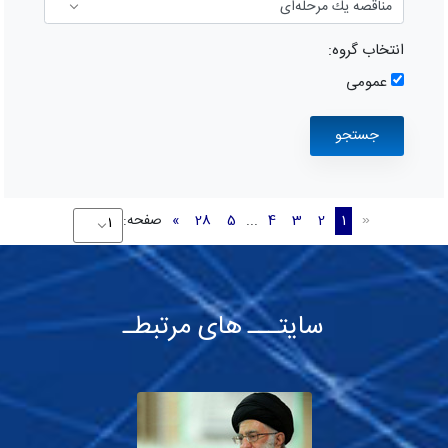
انتخاب گروه:
عمومی
1
2
3
4
...
5
28
»
صفحه:
«
سایتـــ های مرتبطـ