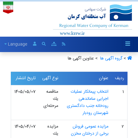
Language
>
گروه آگهی ها ‏
> عناوین آگهی ها
ردیف
عنوان
نوع آگهی
تاریخ انتشار
1
انتخاب پیمانکار عملیات
مناقصه
1405/05/07
اجرایی ساماندهی
یك
رودخانه جنب دادگستری
مرحله‌ای
شهرستان رودبار
2
مزایده عمومی فروش
مزایده
1405/04/07
برخی از درختان مخزن
یك