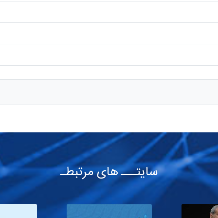
سایتـــ های مرتبطـ