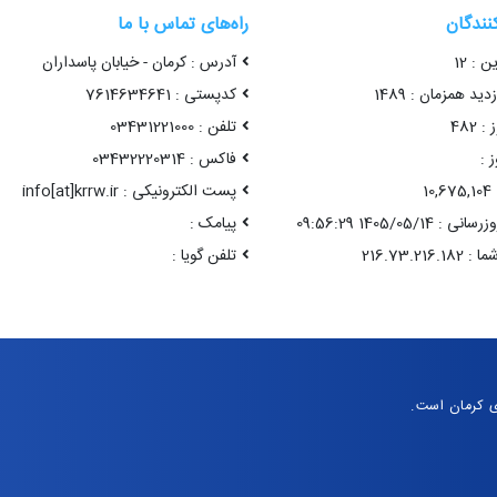
کنندگان
راه‌های تماس با ما
ن : 12
آدرس : کرمان - خیابان پاسداران
ید همزمان : 1489
کدپستی : 7614634641
 482
تلفن : 03431221000
 :
فاکس : 03432220314
1
پست الکترونیکی : info[at]krrw.ir
1405/05/14 09:56:29
پیامک :
تلفن گویا :
ی کرمان است.