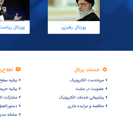
پورتال رهبری
پورتال ریاست
خدمات پرتال
اطلاع‌ر
میزخدمت الکترونیک
بیانیه سطح
عضویت در سایت
بیانیه حر
پشتیبانی خدمات الکترونیک
مشارکت ال
مناقصه و مزایده جاری
دستورالعمل
سامانه مد