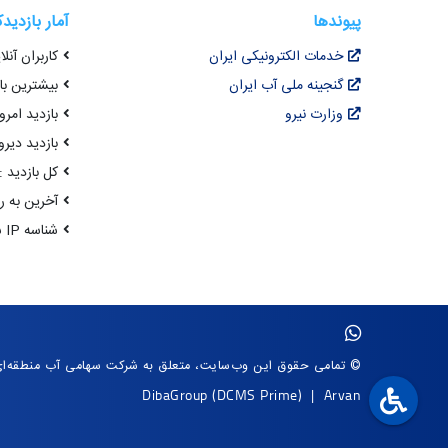
پیوندها
آمار بازدید
خدمات الکترونیکی ایران
کاربران آنلای
گنجینه ملی آب ایران
بیشترین بازد
وزارت نیرو
بازدید امروز :
بازدید دیروز
کل بازدید : 0,675,104
آخرین به روزرسانی : 
شناسه IP شما : 216.73.216.182
© تمامی حقوق این وب‌سایت، متعلق به شرکت سهامی آب منطقه‌ا
DibaGroup
(DCMS Prime)
|
Arvan