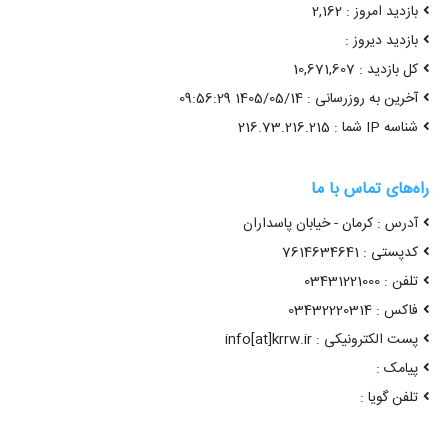
بازدید امروز : 2,162
بازدید دیروز :
کل بازدید : 10,671,607
آخرین به روزرسانی : 1405/05/14 09:56:29
شناسه IP شما : 216.73.216.215
راه‌های تماس با ما
آدرس : کرمان - خیابان پاسداران
کدپستی : 7614634641
تلفن : 03431221000
فاکس : 03432220314
پست الکترونیکی : info[at]krrw.ir
پیامک :
تلفن گویا :