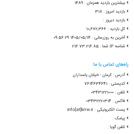
بیشترین بازدید همزمان : 1489
بازدید امروز : 318
بازدید دیروز :
کل بازدید : 10,672,366
آخرین به روزرسانی : 1405/05/14 09:56:29
شناسه IP شما : 216.73.216.85
راه‌های تماس با ما
آدرس : کرمان - خیابان پاسداران
کدپستی : 7614634641
تلفن : 03431221000
فاکس : 03432220314
پست الکترونیکی : info[at]krrw.ir
پیامک :
تلفن گویا :