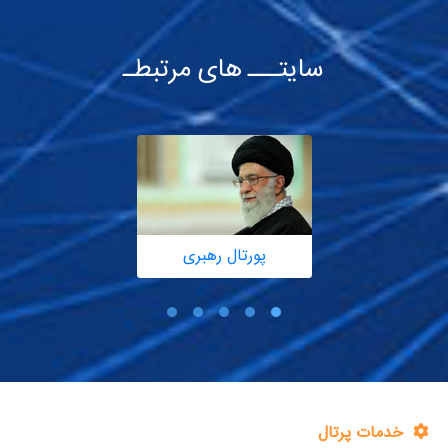
سایتـــ های مرتبطـ
پورتال رهبری
خدمات پرتال