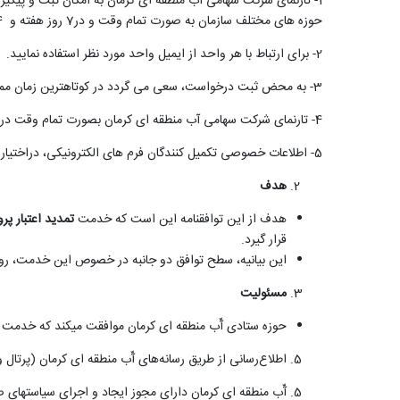
1- تارنمای شرکت سهامی آب منطقه ای کرمان به امکان ثبت و پیگیری درخواستها و شکایات شما متقاضیان گرامی از طریق
حوزه های مختلف سازمان به صورت تمام وقت و در7 روز هفته و 24 ساعت شبانه روز تماس برقرار نمایید و نتیجه نظرات و پیشنهادت خود را از طریق
2- برای ارتباط با هر واحد از ایمیل واحد مورد نظر استفاده نمایید
.
3- به محض ثبت درخواست، سعی می گردد در کوتاهترین زمان ممکن نتیجه پیگیری درخواست مطرح شده به متقاضی اعلام و در صورت لزوم، درخواست مراجعه حضوری گردد
4- تارنمای شرکت سهامی آب منطقه ای کرمان بصورت تمام وقت در دسترس متقاضیان گرامی بوده و در صورت بروز هرگونه اشکال و نقص فنی، به متقاضیان اطلاع رسانی خواهدگردید
5- اطلاعات خصوصی تکمیل کنندگان فرم های الکترونیکی، دراختیار عموم قرار نمی گیرد
هدف
هدف از این توافقنامه این است که خدمت
تمدید اعتبار پرو
قرار گیرد.
این بیانیه، سطح توافق دو جانبه در خصوص این خدمت، روش
مسئولیت­
حوزه ستادی آّب منطقه ای کرمان موافقت می­کند که خدمت را 
اطلاع‌رسانی از طریق رسانه‌های آّب منطقه ای کرمان (پرتال
آّب منطقه ای کرمان دارای مجوز ایجاد و اجرای سیاست­های