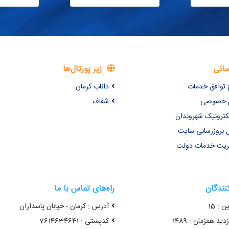
سانی
زیر پورتال‌ها
 توافق خدمات
داناب کرمان
یم خصوصی
شفاف
کترونیک شهروندان
 بروزرسانی سایت
یریت خدمات دولت
کنندگان
راه‌های تماس با ما
ن : 15
آدرس : کرمان - خیابان پاسداران
ید همزمان : 1489
کدپستی : 7614634641