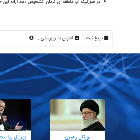
در صورتیکه آّب منطقه ای کرمان تشخیص دهد ارائه این خ
تاریخ ثبت :
آخرین به روزرسانی :
پورتال رهبری
پورتال ریاست