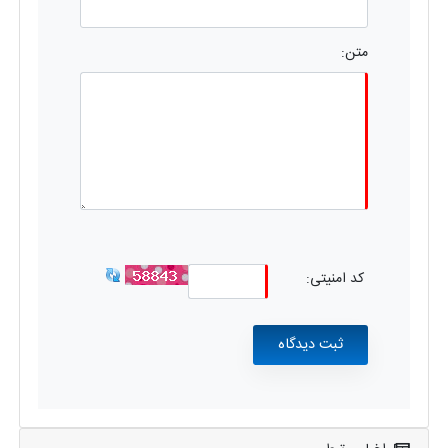
متن:
کد امنیتی: