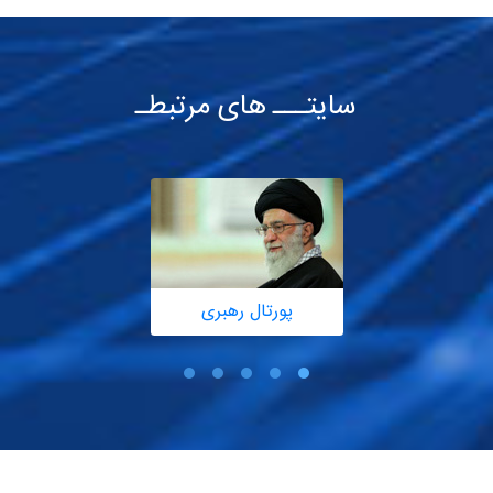
سایتـــ های مرتبطـ
پورتال رهبری