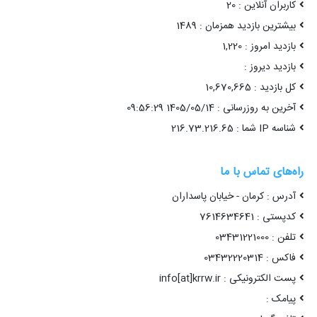
کاربران آنلاین : 20
بیشترین بازدید همزمان : 1489
بازدید امروز : 1,220
بازدید دیروز :
کل بازدید : 10,670,665
آخرین به روزرسانی : 1405/05/14 09:56:29
شناسه IP شما : 216.73.216.65
راه‌های تماس با ما
آدرس : کرمان - خیابان پاسداران
کدپستی : 7614634641
تلفن : 03431221000
فاکس : 03432220314
پست الکترونیکی : info[at]krrw.ir
پیامک :