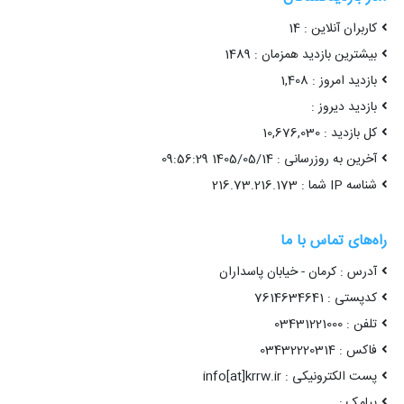
کاربران آنلاین : 14
بیشترین بازدید همزمان : 1489
بازدید امروز : 1,408
بازدید دیروز :
کل بازدید : 10,676,030
آخرین به روزرسانی : 1405/05/14 09:56:29
شناسه IP شما : 216.73.216.173
راه‌های تماس با ما
آدرس : کرمان - خیابان پاسداران
کدپستی : 7614634641
تلفن : 03431221000
فاکس : 03432220314
پست الکترونیکی : info[at]krrw.ir
پیامک :