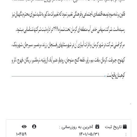
.
تاریخ ثبت
آخرین به روزرسانی :
10459
1401/05/31
: