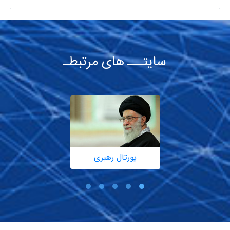
سایتـــ های مرتبطـ
پورتال رهبری