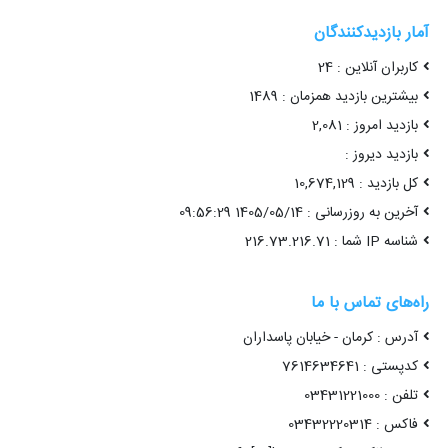
آمار بازدیدکنندگان
کاربران آنلاین : 24
بیشترین بازدید همزمان : 1489
بازدید امروز : 2,081
بازدید دیروز :
کل بازدید : 10,674,129
آخرین به روزرسانی : 1405/05/14 09:56:29
شناسه IP شما : 216.73.216.71
راه‌های تماس با ما
آدرس : کرمان - خیابان پاسداران
کدپستی : 7614634641
تلفن : 03431221000
فاکس : 03432220314