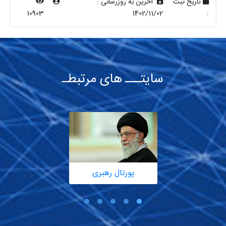
تاریخ ثبت
آخرین به روزرسانی :
10903
1402/11/02
:
سایتـــ های مرتبطـ
پورتال رهبری