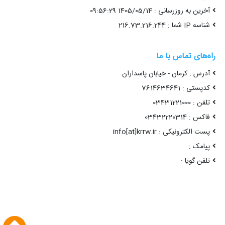
آخرین به روزرسانی : 1405/05/14 09:56:29
شناسه IP شما : 216.73.216.244
راه‌های تماس با ما
آدرس : کرمان - خیابان پاسداران
کدپستی : 7614634641
تلفن : 03431221000
فاکس : 03432220314
پست الکترونیکی : info[at]krrw.ir
پیامک :
تلفن گویا :