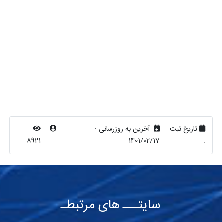
تاریخ ثبت
آخرین به روزرسانی :
8921
1401/02/17
:
سایتـــ های مرتبطـ