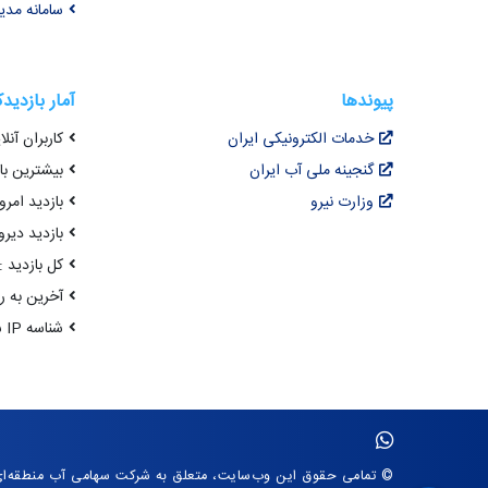
سامانه مد
پیوندها
آمار بازدید
خدمات الکترونیکی ایران
کاربران آنلای
گنجینه ملی آب ایران
بیشترین بازد
وزارت نیرو
بازدید امروز :
بازدید دیروز
کل بازدید : 0,675,143
آخرین به روزرسانی : 
شناسه IP شما : 216.73.217.43
© تمامی حقوق این وب‌سایت، متعلق به شرکت سهامی آب منطقه‌ا