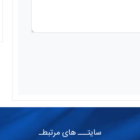
سایتـــ های مرتبطـ