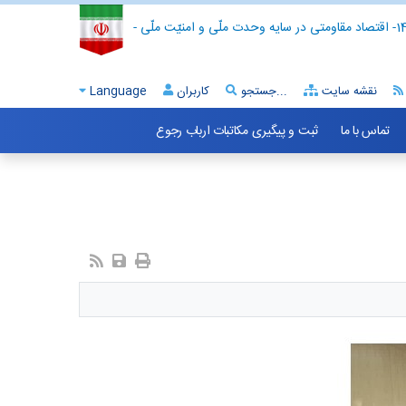
- اقتصاد مقاومتی در سایه وحدت ملّی و امنیّت ملّی -
نقشه سایت
جستجو...
کاربران
Language
تماس با ما
ثبت و پیگیری مکاتبات ارباب رجوع