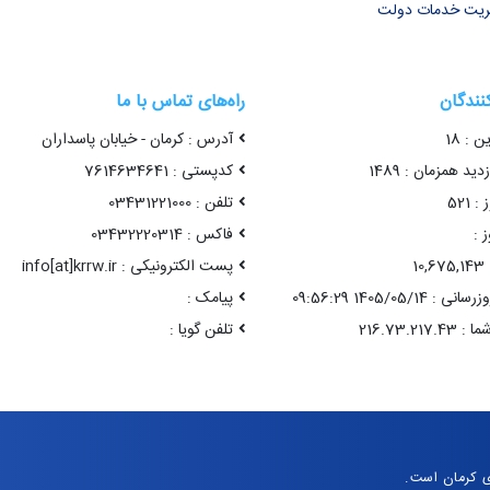
یریت خدمات دولت
کنندگان
راه‌های تماس با ما
ن : 18
آدرس : کرمان - خیابان پاسداران
ید همزمان : 1489
کدپستی : 7614634641
 521
تلفن : 03431221000
 :
فاکس : 03432220314
1
پست الکترونیکی : info[at]krrw.ir
1405/05/14 09:56:29
پیامک :
تلفن گویا :
ی کرمان است.