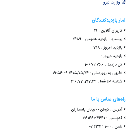
وزارت نیرو
آمار بازدیدکنندگان
کاربران آنلاین : 19
بیشترین بازدید همزمان : 1489
بازدید امروز : 718
بازدید دیروز :
کل بازدید : 10,672,766
آخرین به روزرسانی : 1405/05/14 09:56:29
شناسه IP شما : 216.73.217.31
راه‌های تماس با ما
آدرس : کرمان - خیابان پاسداران
کدپستی : 7614634641
تلفن : 03431221000