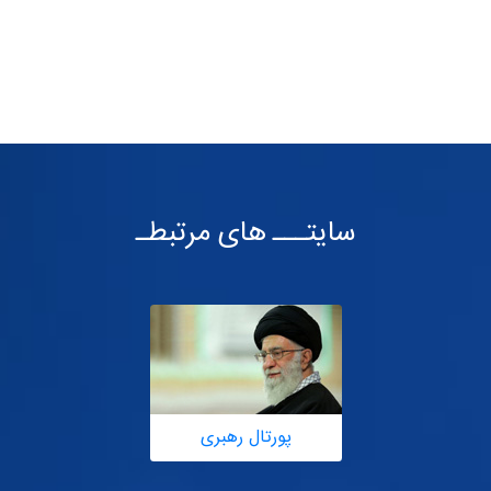
سایتـــ های مرتبطـ
پورتال رهبری