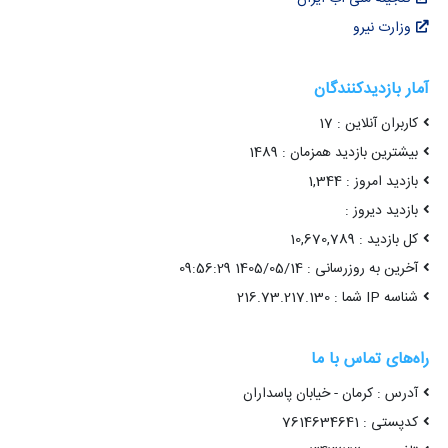
وزارت نیرو
آمار بازدیدکنندگان
کاربران آنلاین : 17
بیشترین بازدید همزمان : 1489
بازدید امروز : 1,344
بازدید دیروز :
کل بازدید : 10,670,789
آخرین به روزرسانی : 1405/05/14 09:56:29
شناسه IP شما : 216.73.217.130
راه‌های تماس با ما
آدرس : کرمان - خیابان پاسداران
کدپستی : 7614634641