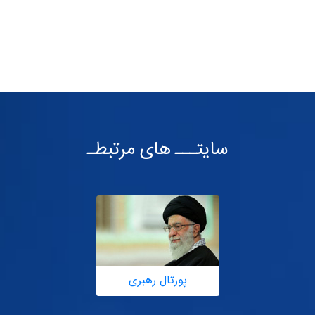
سایتـــ های مرتبطـ
پورتال رهبری