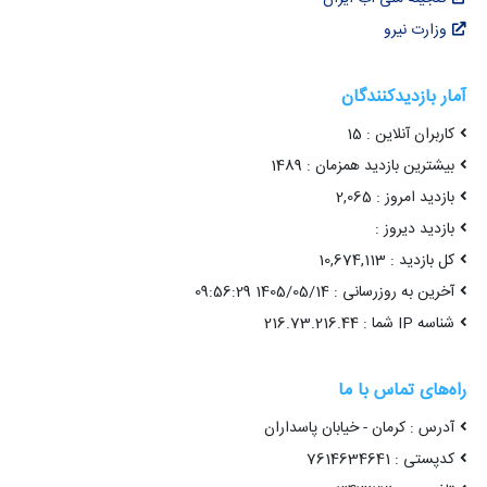
وزارت نیرو
آمار بازدیدکنندگان
کاربران آنلاین : 15
بیشترین بازدید همزمان : 1489
بازدید امروز : 2,065
بازدید دیروز :
کل بازدید : 10,674,113
آخرین به روزرسانی : 1405/05/14 09:56:29
شناسه IP شما : 216.73.216.44
راه‌های تماس با ما
آدرس : کرمان - خیابان پاسداران
کدپستی : 7614634641