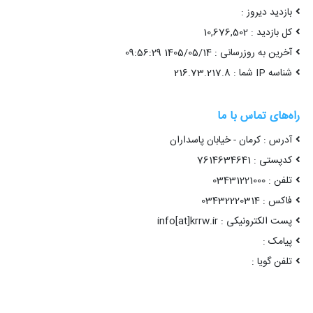
بازدید دیروز :
کل بازدید : 10,676,502
آخرین به روزرسانی : 1405/05/14 09:56:29
شناسه IP شما : 216.73.217.8
راه‌های تماس با ما
آدرس : کرمان - خیابان پاسداران
کدپستی : 7614634641
تلفن : 03431221000
فاکس : 03432220314
پست الکترونیکی : info[at]krrw.ir
پیامک :
تلفن گویا :