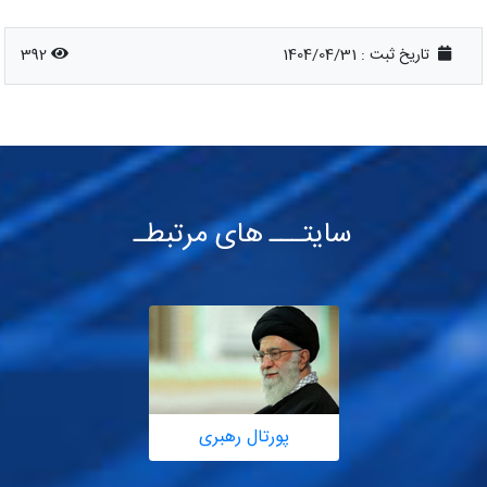
تاریخ ثبت :
1404/04/31
392
سایتـــ های مرتبطـ
پورتال رهبری