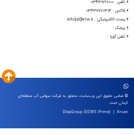
تلفن : 03431221000
فاکس : 03432220314
پست الکترونیکی : info[at]krrw.ir
پیامک :
تلفن گویا :
© تمامی حقوق این وب‌سایت، متعلق به شرکت سهامی آب منطقه‌ای
کرمان است.
DibaGroup
(DCMS Prime)
|
Arvan