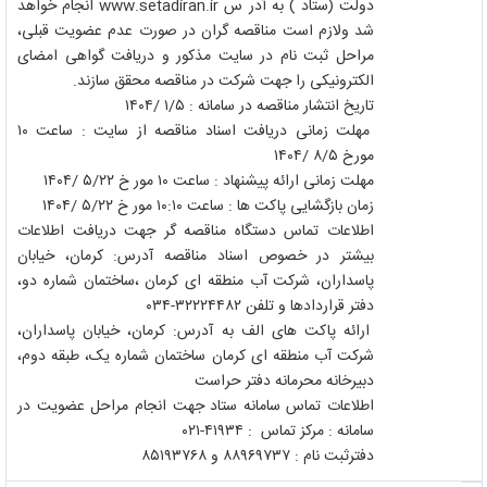
دولت (ستاد ) به آدر س www.setadiran.ir انجام خواهد
شد ولازم است مناقصه گران در صورت عدم عضویت قبلی،
مراحل ثبت نام در سایت مذکور و دریافت گواهی امضای
الکترونیکی را جهت شرکت در مناقصه محقق سازند.
تاریخ انتشار مناقصه در سامانه : ١/٥ /١٤٠٤
مهلت زمانی دریافت اسناد مناقصه از سایت : ساعت ١٠
مورخ ٨/٥ /١٤٠٤
مهلت زمانی ارائه پیشنهاد : ساعت ١٠ مور خ ٥/٢٢ /١٤٠٤
زمان بازگشایی پاکت ها : ساعت ١٠:١٠ مور خ ٥/٢٢ /١٤٠٤
اطلاعات تماس دستگاه مناقصه گر جهت دریافت اطلاعات
بیشتر در خصوص اسناد مناقصه آدرس: کرمان، خیابان
پاسداران، شرکت آب منطقه ای کرمان ،ساختمان شماره دو،
دفتر قراردادها و تلفن ٣٢٢٢٤٤٨٢-٠٣٤
ارائه پاکت های الف به آدرس: کرمان، خیابان پاسداران،
شرکت آب منطقه ای کرمان ساختمان شماره یک، طبقه دوم،
دبیرخانه محرمانه دفتر حراست
اطلاعات تماس سامانه ستاد جهت انجام مراحل عضویت در
سامانه : مرکز تماس : ٤١٩٣٤-٠٢١
دفترثبت نام : ٨٨٩٦٩٧٣٧ و ٨٥١٩٣٧٦٨