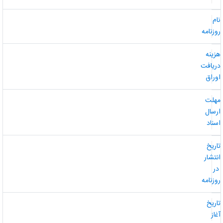
ام
وزنامه
زینه
ریافت
وراق
هلت
رسال
سناد
اریخ
نتشار
ر
وزنامه
اریخ
غاز