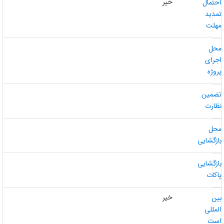
خیر
حتمال
مدید
هلت
حل
جرای
روژه
ضمین
ظارت
حل
ازگشایی
ازگشایی
اکات
خیر
ین
لمللی
ست