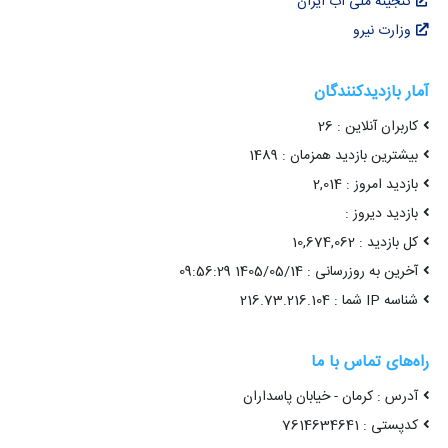
گنجینه ملی آب ایران
وزارت نیرو
آمار بازدیدکنندگان
کاربران آنلاین : 26
بیشترین بازدید همزمان : 1489
بازدید امروز : 2,014
بازدید دیروز :
کل بازدید : 10,674,062
آخرین به روزرسانی : 1405/05/14 09:56:29
شناسه IP شما : 216.73.216.104
راه‌های تماس با ما
آدرس : کرمان - خیابان پاسداران
کدپستی : 7614634641