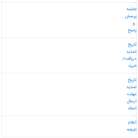
لسه
رسش
و
اسخ
اریخ
مدید
ریافت/
رید
اریخ
مدید
هلت
رسال
سناد
علام
تیجه