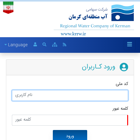
Language
ورود کـاربران
کد ملی
کلمه عبور