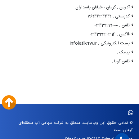
آدرس : کرمان - خیابان پاسداران
کدپستی : 7614634641
تلفن : 03431221000
فاکس : 03432220314
پست الکترونیکی : info[at]krrw.ir
پیامک :
تلفن گویا :
© تمامی حقوق این وب‌سایت، متعلق به شرکت سهامی آب منطقه‌ای
کرمان است.
DibaGroup
(DCMS Prime)
|
Arvan