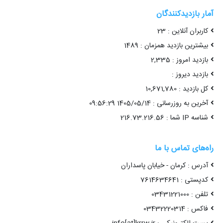
آمار بازدیدکنندگان
کاربران آنلاین : 23
بیشترین بازدید همزمان : 1489
بازدید امروز : 2,335
بازدید دیروز :
کل بازدید : 10,671,780
آخرین به روزرسانی : 1405/05/14 09:56:29
شناسه IP شما : 216.73.216.56
راه‌های تماس با ما
آدرس : کرمان - خیابان پاسداران
کدپستی : 7614634641
تلفن : 03431221000
فاکس : 03432220314