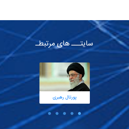
سایتـــ های مرتبطـ
پورتال رهبری