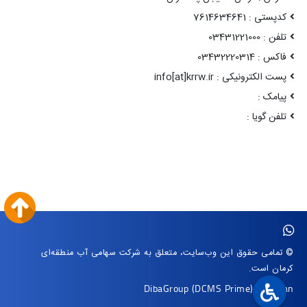
کدپستی : 7614634641
تلفن : 03431221000
فاکس : 03432220314
پست الکترونیکی : info[at]krrw.ir
پیامک :
تلفن گویا :
© تمامی حقوق این وب‌سایت، متعلق به شرکت سهامی آب منطقه‌ای
کرمان است.
DibaGroup
(DCMS Prime)
|
Arvan