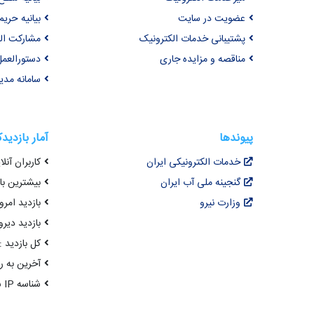
عضویت در سایت
بیانیه حر
پشتیبانی خدمات الکترونیک
مشارکت ال
مناقصه و مزایده جاری
دستورالعمل
سامانه مد
پیوندها
آمار بازدید
خدمات الکترونیکی ایران
کاربران آنلای
گنجینه ملی آب ایران
بیشترین بازد
وزارت نیرو
بازدید امروز :
بازدید دیروز
کل بازدید : 0,676,978
آخرین به روزرسانی : 
شناسه IP شما : 216.73.216.218