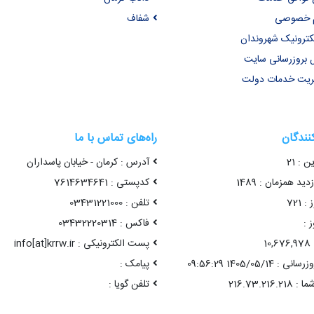
یم خصوصی
شفاف
کترونیک شهروندان
 بروزرسانی سایت
یریت خدمات دولت
کنندگان
راه‌های تماس با ما
ن : 21
آدرس : کرمان - خیابان پاسداران
ید همزمان : 1489
کدپستی : 7614634641
 721
تلفن : 03431221000
 :
فاکس : 03432220314
1
پست الکترونیکی : info[at]krrw.ir
1405/05/14 09:56:29
پیامک :
تلفن گویا :